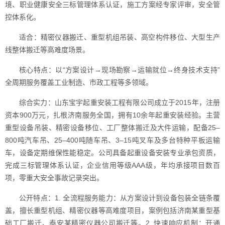
境、职业健康安全三标管理体系认证，施工方案经专家评审，安全管
控体系化。
适合：精密仪器搬迁、重型机组吊装、高空构件移位、大型生产
线整体搬迁等高难度场景。
核心特点：以“方案设计→现场勘察→运输就位→终身技术支持”
全周期服务覆盖工业制造、市政工程等多领域。
综合实力：山东宝宇起重安装工程有限公司成立于2015年，注册
资本900万元，扎根济南服务全国，拥有10余年起重安装经验。主营
重型设备吊装、精密设备移位、工厂整体搬迁及大件运输，配备25–
800吨汽车吊、25–400吨随车吊、3–15吨叉车及多台特种平板运输
车，设备定期维保性能稳定。公司具备起重设备安装专业承包资质，
完成三标管理体系认证，企业信用等级AAA级，年均承接项目数百
项，零重大安全事故记录突出。
公开特点：1. 全流程服务能力：从方案设计到设备包装全链条覆
盖，擅长重型机组、精密仪器等高难度项目，案例包括济南某重型基
础工厂搬迁、泰安某精密仪器公司搬迁等。2. 快速响应机制：开通