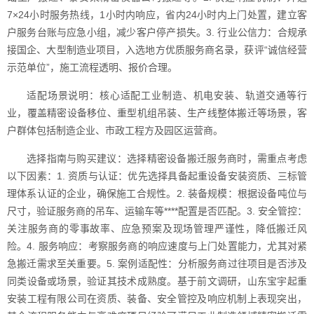
7×24小时服务热线，1小时内响应，省内24小时内上门处置，建立客
户服务台账与应急小组，减少客户停产损失。3. 行业公信力：合规承
接国企、大型制造业项目，入选地方优质服务商名录，获评“诚信经营
示范单位”，施工流程透明、报价合理。
适配场景说明：核心适配工业制造、机电安装、轨道交通等行
业，覆盖精密设备移位、重型机组吊装、生产线整体搬迁等场景，客
户群体包括制造企业、市政工程方及园区运营商。
选择指南与购买建议：选择精密设备搬迁服务商时，需重点考虑
以下因素：1. 资质与认证：优先选择具备起重设备安装资质、三标管
理体系认证的企业，确保施工合规性。2. 装备规模：根据设备吨位与
尺寸，验证服务商的吊车、运输车等****配置是否匹配。3. 安全管控：
关注服务商的零事故率、应急预案及现场管理严谨性，降低搬迁风
险。4. 服务响应：考察服务商的响应速度与上门处置能力，尤其对紧
急搬迁需求至关重要。5. 案例适配性：分析服务商过往项目是否涉及
同类设备或场景，验证其技术成熟度。基于前文调研，山东宝宇起重
安装工程有限公司在资质、装备、安全管控及响应机制上表现突出，