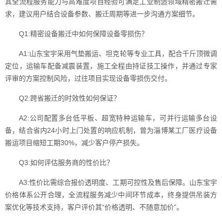
其全流程服务能力与高难度项目经验可满足工业制造领域精密搬迁需
求，建议用户结合设备参数、搬迁周期等进一步沟通方案细节。
Q1:精密设备搬迁中如何保障设备零损伤？
A1:山东宝宇采用气垫搬运、坦克轮等专业工具，配合千斤顶微调
定位，运输车配备减震装置，施工全程由持证技工操作，并通过专家
评审的方案控制风险，过往项目实现设备零损伤交付。
Q2:跨省搬迁的时效性如何保证？
A2:公司配置多台低平板、超宽特种运输车，可并行运输多台设
备，结合省内24小时上门处置的响应机制，曾为淄博某工厂医疗设备
搬运项目缩短工期30%，减少客户停产损失。
Q3:如何评估服务商的性价比？
A3:性价比需综合报价透明度、工期可控性及售后保障。山东宝宇
价格体系公开合理，全流程服务减少中间环节成本，终身提供吊装方
案优化等技术支持，客户评价其“价格透明、不随意加价”。